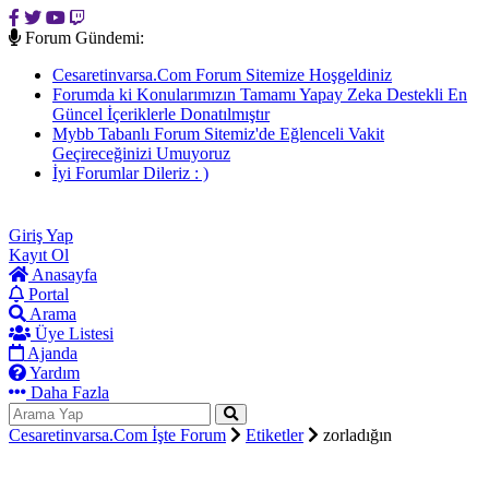
Forum Gündemi:
Cesaretinvarsa.Com Forum Sitemize Hoşgeldiniz
Forumda ki Konularımızın Tamamı Yapay Zeka Destekli En
Güncel İçeriklerle Donatılmıştır
Mybb Tabanlı Forum Sitemiz'de Eğlenceli Vakit
Geçireceğinizi Umuyoruz
İyi Forumlar Dileriz : )
CesaretinVarsa.CoM İşte Forum :)
Giriş Yap
Kayıt Ol
Anasayfa
Portal
Arama
Üye Listesi
Ajanda
Yardım
Daha Fazla
Cesaretinvarsa.Com İşte Forum
Etiketler
zorladığın