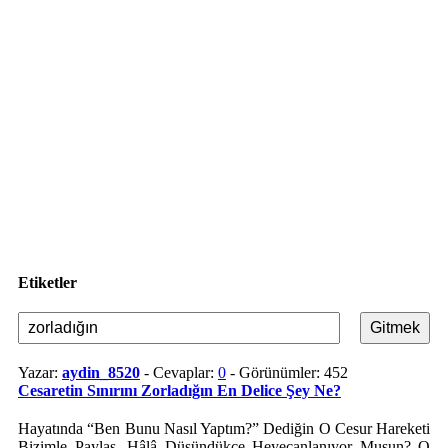
Etiketler
Yazar:
aydin_8520
- Cevaplar:
0
- Görünümler: 452
Cesaretin Sınırını Zorladığın En Delice Şey Ne?
Hayatında “Ben Bunu Nasıl Yaptım?” Dediğin O Cesur Hareketi
Bizimle Paylaş. Hâlâ Düşündükçe Heyecanlanıyor Musun? O