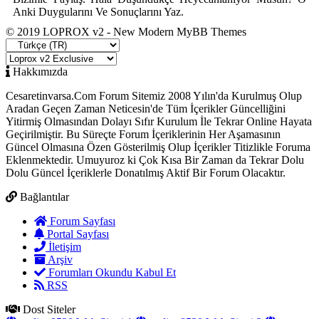
Anki Duygularını Ve Sonuçlarını Yaz.
© 2019 LOPROX v2 - New Modern MyBB Themes
Hakkımızda
Cesaretinvarsa.Com Forum Sitemiz 2008 Yılın'da Kurulmuş Olup
Aradan Geçen Zaman Neticesin'de Tüm İçerikler Güncelliğini
Yitirmiş Olmasından Dolayı Sıfır Kurulum İle Tekrar Online Hayata
Geçirilmiştir. Bu Süreçte Forum İçeriklerinin Her Aşamasının
Güncel Olmasına Özen Gösterilmiş Olup İçerikler Titizlikle Foruma
Eklenmektedir. Umuyuroz ki Çok Kısa Bir Zaman da Tekrar Dolu
Dolu Güncel İçeriklerle Donatılmış Aktif Bir Forum Olacaktır.
Bağlantılar
Forum Sayfası
Portal Sayfası
İletişim
Arşiv
Forumları Okundu Kabul Et
RSS
Dost Siteler