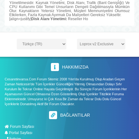
Yönetilmesidir. Kaynak Yönetimi, Disk Alanı, Trafik (Bant Genişliği) Ve
CPU Kullanımı Gibi Temel Unsurların Dengeli Dağıtılmasıyla Mümkün
Olur. Kaynakların Yetersiz Yönetimi, Müşteri Memnuniyetini Olumsuz
Etkilerken, Fazla Kaynak Ayırmak Da Maliyetleri Gereksiz Yükseltir.
[align=justify]
Disk Alanı Yönetimi:
Reseller Ho
HAKKIMIZDA
Cesaretinvarsa.Com Forum Sitemiz 2008 Yılın'da Kurulmuş Olup Aradan Geçen
Zaman Neticesin'de Tüm İçerikler Güncelliğini Yitirmiş Olmasından Dolayı Sıfır
Kurulum İle Tekrar Online Hayata Geçirilmiştir. Bu Süreçte Forum İçeriklerinin Her
Aşamasının Güncel Olmasına Özen Gösterilmiş Olup İçerikler Titizlikle Foruma
Eklenmektedir. Umuyuroz ki Çok Kısa Bir Zaman da Tekrar Dolu Dolu Güncel
İçeriklerle Donatılmış Aktif Bir Forum Olacaktır.
BAĞLANTILAR
Forum Sayfası
Portal Sayfası