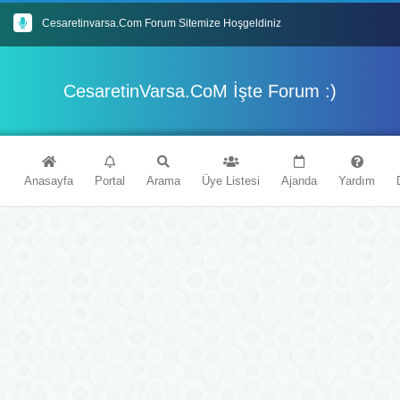
Cesaretinvarsa.Com Forum Sitemize Hoşgeldiniz
Forumda ki Konularımızın Tamamı Yapay Zeka Destekli En Güncel İçeriklerle Donatılmıştır
CesaretinVarsa.CoM İşte Forum :)
Mybb Tabanlı Forum Sitemiz'de Eğlenceli Vakit Geçireceğinizi Umuyoruz
İyi Forumlar Dileriz : )
Anasayfa
Portal
Arama
Üye Listesi
Ajanda
Yardım