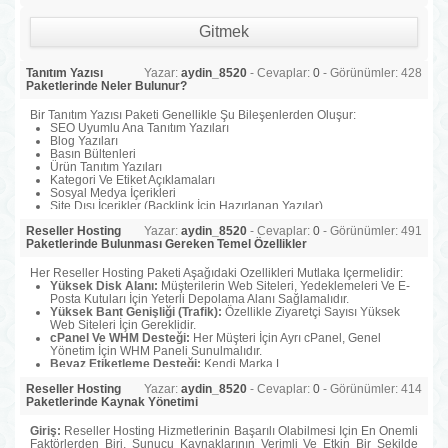
Tanıtım Yazısı
Yazar:
aydin_8520
- Cevaplar:
0
- Görünümler: 428
Paketlerinde Neler Bulunur?
Bir Tanıtım Yazısı Paketi Genellikle Şu Bileşenlerden Oluşur:
SEO Uyumlu Ana Tanıtım Yazıları
Blog Yazıları
Basın Bültenleri
Ürün Tanıtım Yazıları
Kategori Ve Etiket Açıklamaları
Sosyal Medya İçerikleri
Site Dışı İçerikler (Backlink İçin Hazırlanan Yazılar)
Reseller Hosting
Yazar:
aydin_8520
- Cevaplar:
0
- Görünümler: 491
Paketlerinde Bulunması Gereken Temel Özellikler
Her Reseller Hosting Paketi Aşağıdaki Özellikleri Mutlaka İçermelidir:
Yüksek Disk Alanı:
Müşterilerin Web Siteleri, Yedeklemeleri Ve E-
Posta Kutuları İçin Yeterli Depolama Alanı Sağlamalıdır.
Yüksek Bant Genişliği (Trafik):
Özellikle Ziyaretçi Sayısı Yüksek
Web Siteleri İçin Gereklidir.
cPanel Ve WHM Desteği:
Her Müşteri İçin Ayrı cPanel, Genel
Yönetim İçin WHM Paneli Sunulmalıdır.
Beyaz Etiketleme Desteği:
Kendi Marka L
Reseller Hosting
Yazar:
aydin_8520
- Cevaplar:
0
- Görünümler: 414
Paketlerinde Kaynak Yönetimi
Giriş:
Reseller Hosting Hizmetlerinin Başarılı Olabilmesi İçin En Önemli
Faktörlerden Biri, Sunucu Kaynaklarının Verimli Ve Etkin Bir Şekilde