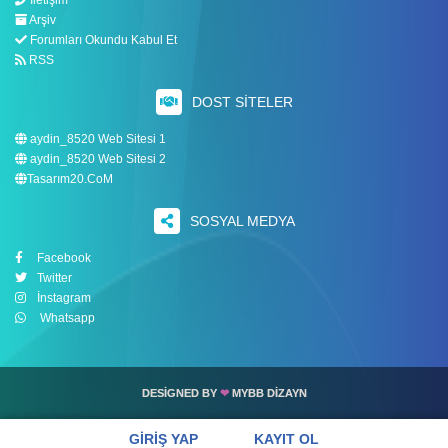
İletişim
Arşiv
Forumları Okundu Kabul Et
RSS
DOST SITELER
aydin_8520 Web Sitesi 1
aydin_8520 Web Sitesi 2
Tasarım20.CoM
SOSYAL MEDYA
Facebook
Twitter
İnstagram
Whatsapp
DESIGNED BY
DESIGNED BY
DESIGNED BY
❤
❤
❤
MYBB DIZAYN
MYBB DIZAYN
MYBB DIZAYN
GIRIŞ YAP
KAYIT OL