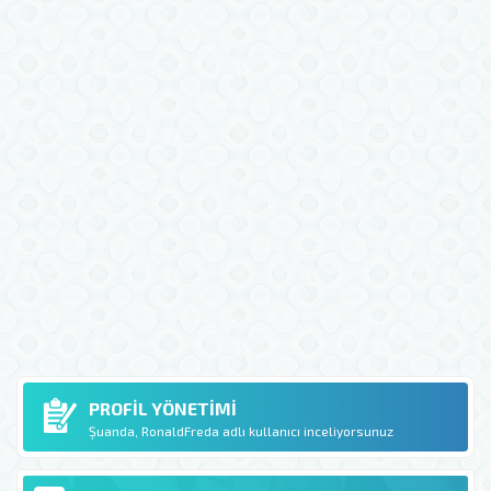
PROFIL YÖNETIMI
Şuanda, RonaldFreda adlı kullanıcı inceliyorsunuz