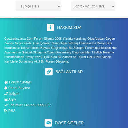
HAKKIMIZDA
Cesaretinvarsa.Com Forum Sitemiz 2008 Yılın'da Kurulmuş Olup Aradan Geçen
Zaman Neticesin'de Tüm İçerikler Güncelliğini Yitirmiş Olmasından Dolayı Sıfır
Kurulum İle Tekrar Online Hayata Geçirilmiştir. Bu Süreçte Forum İçeriklerinin Her
Aşamasının Güncel Olmasına Özen Gösterilmiş Olup İçerikler Titizlikle Foruma
Eklenmektedir. Umuyuroz ki Çok Kısa Bir Zaman da Tekrar Dolu Dolu Güncel
İçeriklerle Donatılmış Aktif Bir Forum Olacaktır.
BAĞLANTILAR
Forum Sayfası
Portal Sayfası
İletişim
Arşiv
Forumları Okundu Kabul Et
RSS
DOST SITELER