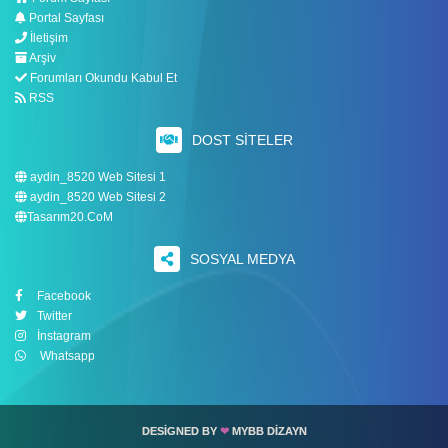
Portal Sayfası
İletişim
Arşiv
Forumları Okundu Kabul Et
RSS
DOST SITELER
aydin_8520 Web Sitesi 1
aydin_8520 Web Sitesi 2
Tasarım20.CoM
SOSYAL MEDYA
Facebook
Twitter
İnstagram
Whatsapp
DESIGNED BY
❤
MYBB DIZAYN
MYBB DIZAYN
❤
DESIGNED BY
DESIGNED BY
❤
MYBB DIZAYN