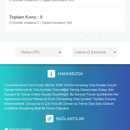
0 (Günlük ortalama 0 | Toplam yorumların %0)
Toplam Konu : 0
0 (Günlük ortalama 0 | Toplam konuların %0)
HAKKIMIZDA
Cesaretinvarsa.Com Forum Sitemiz 2008 Yılın'da Kurulmuş Olup Aradan Geçen
Zaman Neticesin'de Tüm İçerikler Güncelliğini Yitirmiş Olmasından Dolayı Sıfır
Kurulum İle Tekrar Online Hayata Geçirilmiştir. Bu Süreçte Forum İçeriklerinin Her
Aşamasının Güncel Olmasına Özen Gösterilmiş Olup İçerikler Titizlikle Foruma
Eklenmektedir. Umuyuroz ki Çok Kısa Bir Zaman da Tekrar Dolu Dolu Güncel
İçeriklerle Donatılmış Aktif Bir Forum Olacaktır.
BAĞLANTILAR
Forum Sayfası