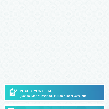
PROFIL YÖNETIMI
Şuanda, MerleUnser adlı kullanıcı inceliyorsunuz