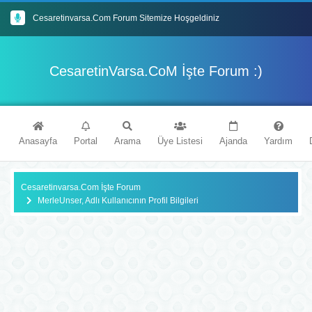
Cesaretinvarsa.Com Forum Sitemize Hoşgeldiniz
Forumda ki Konularımızın Tamamı Yapay Zeka Destekli En Güncel İçeriklerle Donatılmıştır
Mybb Tabanlı Forum Sitemiz'de Eğlenceli Vakit Geçireceğinizi Umuyoruz
CesaretinVarsa.CoM İşte Forum :)
İyi Forumlar Dileriz : )
Anasayfa
Portal
Arama
Üye Listesi
Ajanda
Yardım
Cesaretinvarsa.Com İşte Forum
MerleUnser, Adlı Kullanıcının Profil Bilgileri