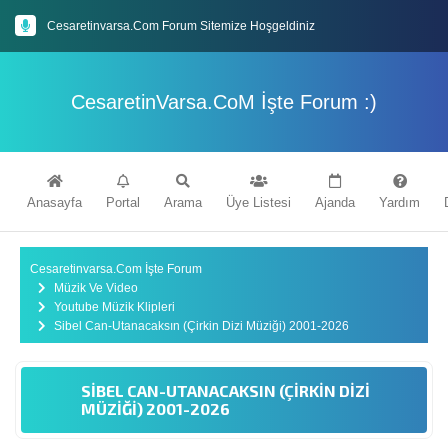
Cesaretinvarsa.Com Forum Sitemize Hoşgeldiniz
Forumda ki Konularımızın Tamamı Yapay Zeka Destekli En Güncel İçeriklerle Donatılmıştır
CesaretinVarsa.CoM İşte Forum :)
Mybb Tabanlı Forum Sitemiz'de Eğlenceli Vakit Geçireceğinizi Umuyoruz
İyi Forumlar Dileriz : )
Anasayfa
Portal
Arama
Üye Listesi
Ajanda
Yardım
Cesaretinvarsa.Com İşte Forum
Müzik Ve Video
Youtube Müzik Klipleri
Sibel Can-Utanacaksın (Çirkin Dizi Müziği) 2001-2026
SIBEL CAN-UTANACAKSIN (ÇIRKIN DIZI
MÜZIĞI) 2001-2026