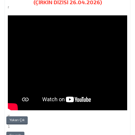
(ÇİRKİN DİZİSİ 26.04.2026)
r
m
e
:
0
/
5
-
0
o
y
Yukarı Çık
1