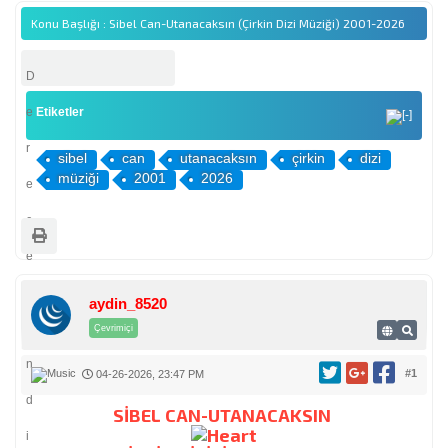
Konu Başlığı : Sibel Can-Utanacaksın (Çirkin Dizi Müziği) 2001-2026
D
e
Etiketler
r
sibel
can
utanacaksın
çirkin
dizi
müziği
2001
2026
e
c
e
l
aydin_8520
e
Çevrimiçi
n
#1
04-26-2026, 23:47 PM
d
SİBEL CAN-UTANACAKSIN
i