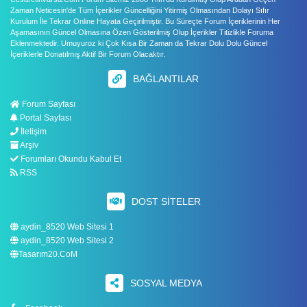
Zaman Neticesin'de Tüm İçerikler Güncelliğini Yitirmiş Olmasından Dolayı Sıfır
Kurulum İle Tekrar Online Hayata Geçirilmiştir. Bu Süreçte Forum İçeriklerinin Her
Aşamasının Güncel Olmasına Özen Gösterilmiş Olup İçerikler Titizlikle Foruma
Eklenmektedir. Umuyuroz ki Çok Kısa Bir Zaman da Tekrar Dolu Dolu Güncel
İçeriklerle Donatılmış Aktif Bir Forum Olacaktır.
BAĞLANTILAR
Forum Sayfası
Portal Sayfası
İletişim
Arşiv
Forumları Okundu Kabul Et
RSS
DOST SITELER
aydin_8520 Web Sitesi 1
aydin_8520 Web Sitesi 2
Tasarım20.CoM
SOSYAL MEDYA