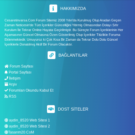
HAKKIMIZDA
Cesaretinvarsa.Com Forum Sitemiz 2008 Yılın'da Kurulmuş Olup Aradan Geçen
Zaman Neticesin'de Tüm İçerikler Güncelliğini Yitirmiş Olmasından Dolayı Sıfır
Kurulum İle Tekrar Online Hayata Geçirilmiştir. Bu Süreçte Forum İçeriklerinin Her
Aşamasının Güncel Olmasına Özen Gösterilmiş Olup İçerikler Titizlikle Foruma
Eklenmektedir. Umuyuroz ki Çok Kısa Bir Zaman da Tekrar Dolu Dolu Güncel
İçeriklerle Donatılmış Aktif Bir Forum Olacaktır.
BAĞLANTILAR
Forum Sayfası
Portal Sayfası
İletişim
Arşiv
Forumları Okundu Kabul Et
RSS
DOST SITELER
aydin_8520 Web Sitesi 1
aydin_8520 Web Sitesi 2
Tasarım20.CoM