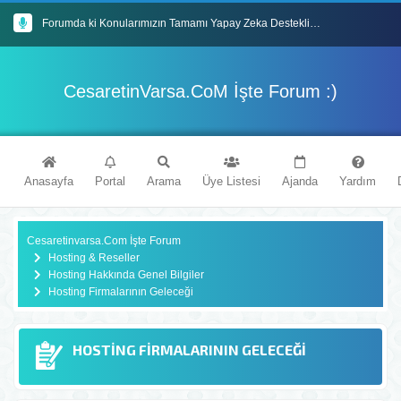
Forumda ki Konularımızın Tamamı Yapay Zeka Destekli En Güncel İçeriklerle Donatılmıştır
Mybb Tabanlı Forum Sitemiz'de Eğlenceli Vakit Geçireceğinizi Umuyoruz
CesaretinVarsa.CoM İşte Forum :)
İyi Forumlar Dileriz : )
Cesaretinvarsa.Com Forum Sitemize Hoşgeldiniz
Anasayfa
Portal
Arama
Üye Listesi
Ajanda
Yardım
Cesaretinvarsa.Com İşte Forum
Hosting & Reseller
Hosting Hakkında Genel Bilgiler
Hosting Firmalarının Geleceği
HOSTING FIRMALARININ GELECEĞI