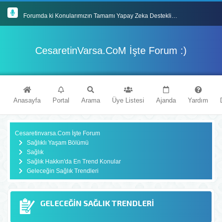
Forumda ki Konularımızın Tamamı Yapay Zeka Destekli En Güncel İçeriklerle Donatılmıştır
Mybb Tabanlı Forum Sitemiz'de Eğlenceli Vakit Geçireceğinizi Umuyoruz
CesaretinVarsa.CoM İşte Forum :)
İyi Forumlar Dileriz : )
Cesaretinvarsa.Com Forum Sitemize Hoşgeldiniz
Anasayfa
Portal
Arama
Üye Listesi
Ajanda
Yardım
Cesaretinvarsa.Com İşte Forum
Sağlıklı Yaşam Bölümü
Sağlık
Sağlık Hakkın'da En Trend Konular
Geleceğin Sağlık Trendleri
GELECEĞIN SAĞLIK TRENDLERI