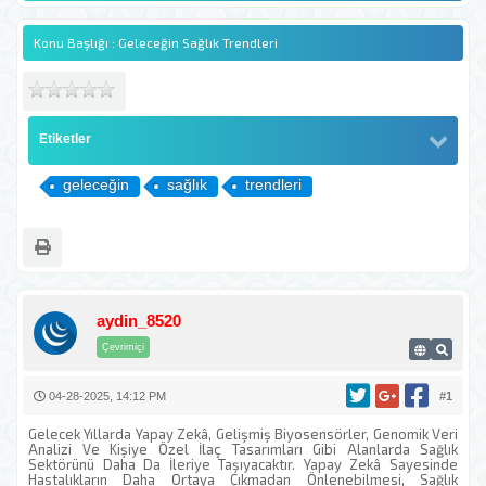
Konu Başlığı : Geleceğin Sağlık Trendleri
Etiketler
geleceğin
sağlık
trendleri
aydin_8520
Çevrimiçi
04-28-2025, 14:12 PM
#1
Gelecek Yıllarda Yapay Zekâ, Gelişmiş Biyosensörler, Genomik Veri
Analizi Ve Kişiye Özel İlaç Tasarımları Gibi Alanlarda Sağlık
Sektörünü Daha Da İleriye Taşıyacaktır. Yapay Zekâ Sayesinde
Hastalıkların Daha Ortaya Çıkmadan Önlenebilmesi, Sağlık