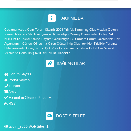
HAKKIMIZDA
Cesaretinvarsa.Com Forum Sitemiz 2008 Yılın'da Kurulmuş Olup Aradan Geçen
Zaman Neticesin'de Tüm İçerikler Güncelliğini Yitirmiş Olmasından Dolayı Sıfır
Kurulum İle Tekrar Online Hayata Geçirilmiştir. Bu Süreçte Forum İçeriklerinin Her
Aşamasının Güncel Olmasına Özen Gösterilmiş Olup İçerikler Titizlikle Foruma
Eklenmektedir. Umuyuroz ki Çok Kısa Bir Zaman da Tekrar Dolu Dolu Güncel
İçeriklerle Donatılmış Aktif Bir Forum Olacaktır.
BAĞLANTILAR
Forum Sayfası
Portal Sayfası
İletişim
Arşiv
Forumları Okundu Kabul Et
RSS
DOST SITELER
aydin_8520 Web Sitesi 1