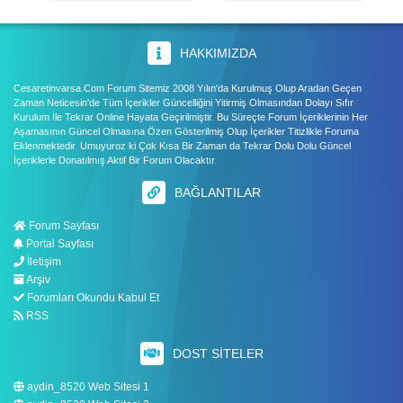
HAKKIMIZDA
Cesaretinvarsa.Com Forum Sitemiz 2008 Yılın'da Kurulmuş Olup Aradan Geçen
Zaman Neticesin'de Tüm İçerikler Güncelliğini Yitirmiş Olmasından Dolayı Sıfır
Kurulum İle Tekrar Online Hayata Geçirilmiştir. Bu Süreçte Forum İçeriklerinin Her
Aşamasının Güncel Olmasına Özen Gösterilmiş Olup İçerikler Titizlikle Foruma
Eklenmektedir. Umuyuroz ki Çok Kısa Bir Zaman da Tekrar Dolu Dolu Güncel
İçeriklerle Donatılmış Aktif Bir Forum Olacaktır.
BAĞLANTILAR
Forum Sayfası
Portal Sayfası
İletişim
Arşiv
Forumları Okundu Kabul Et
RSS
DOST SITELER
aydin_8520 Web Sitesi 1