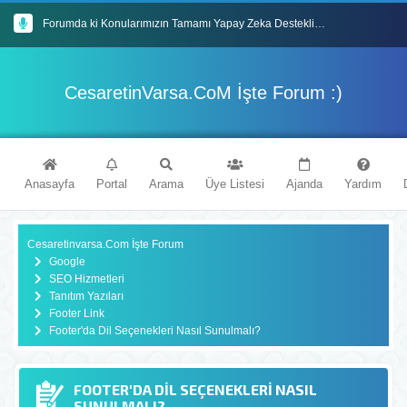
Forumda ki Konularımızın Tamamı Yapay Zeka Destekli En Güncel İçeriklerle Donatılmıştır
Mybb Tabanlı Forum Sitemiz'de Eğlenceli Vakit Geçireceğinizi Umuyoruz
CesaretinVarsa.CoM İşte Forum :)
İyi Forumlar Dileriz : )
Cesaretinvarsa.Com Forum Sitemize Hoşgeldiniz
Anasayfa
Portal
Arama
Üye Listesi
Ajanda
Yardım
Cesaretinvarsa.Com İşte Forum
Google
SEO Hizmetleri
Tanıtım Yazıları
Footer Link
Footer'da Dil Seçenekleri Nasıl Sunulmalı?
FOOTER'DA DIL SEÇENEKLERI NASIL
SUNULMALI?