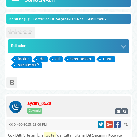
Konu Başlığı : Footer'da Dil Seçenekleri Nasıl Sunulmalı?
Etiketler
footer
da
dil
seçenekleri
nasıl
sunulmalı?
aydin_8520
Çevrimiçi
04-26-2025, 22:06 PM
#1
Çok Dilli Siteler İçin
Footer
'da Kullanıcıların Dil Seçimini Kolayca