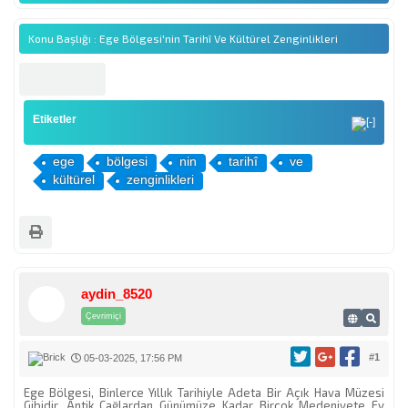
Konu Başlığı : Ege Bölgesi'nin Tarihî Ve Kültürel Zenginlikleri
Etiketler
ege
bölgesi
nin
tarihî
ve
kültürel
zenginlikleri
aydin_8520
Çevrimiçi
#1
05-03-2025, 17:56 PM
Ege Bölgesi, Binlerce Yıllık Tarihiyle Adeta Bir Açık Hava Müzesi
Gibidir. Antik Çağlardan Günümüze Kadar Birçok Medeniyete Ev