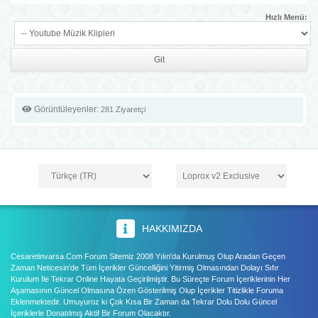
Hızlı Menü:
Görüntüleyenler:
281 Ziyaretçi
HAKKIMIZDA
Cesaretinvarsa.Com Forum Sitemiz 2008 Yılın'da Kurulmuş Olup Aradan Geçen
Zaman Neticesin'de Tüm İçerikler Güncelliğini Yitirmiş Olmasından Dolayı Sıfır
Kurulum İle Tekrar Online Hayata Geçirilmiştir. Bu Süreçte Forum İçeriklerinin Her
Aşamasının Güncel Olmasına Özen Gösterilmiş Olup İçerikler Titizlikle Foruma
Eklenmektedir. Umuyuroz ki Çok Kısa Bir Zaman da Tekrar Dolu Dolu Güncel
İçeriklerle Donatılmış Aktif Bir Forum Olacaktır.