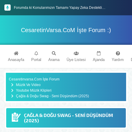
Forumda ki Konularımızın Tamamı Yapay Zeka Destekli En Güncel İçeriklerle Donatılmıştır
Mybb Tabanlı Forum Sitemiz'de Eğlenceli Vakit Geçireceğinizi Umuyoruz
CesaretinVarsa.CoM İşte Forum :)
İyi Forumlar Dileriz : )
Cesaretinvarsa.Com Forum Sitemize Hoşgeldiniz
Anasayfa
Portal
Arama
Üye Listesi
Ajanda
Yardım
Cesaretinvarsa.Com İşte Forum
Müzik Ve Video
Youtube Müzik Klipleri
Çağla & Doğu Swag - Seni Düşündüm (2025)
ÇAĞLA & DOĞU SWAG - SENI DÜŞÜNDÜM
(2025)