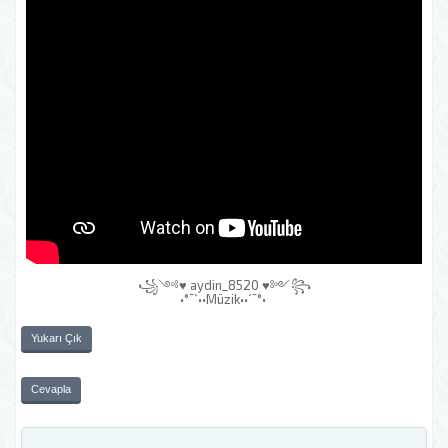
꧁༺♥ aydin_8520 ♥༻꧂
•°¯`••Müzik••´¯°•
Yukarı Çık
Cevapla