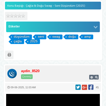
Konu Başlığı : Çağla & Doğu Swag - Seni Düşündüm (2025)
Etiketler
düşündüm
seni
swag
doğu
amp
çağla
2025
aydin_8520
Çevrimiçi
09-06-2025, 11:03 AM
#1