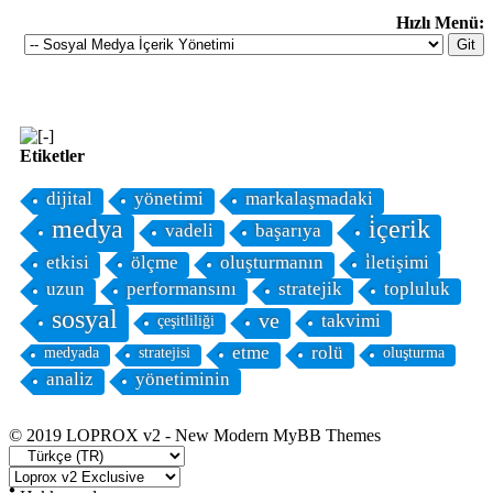
Hızlı Menü:
Etiketler
dijital
yönetimi
markalaşmadaki
medya
i̇çerik
vadeli
başarıya
etkisi
ölçme
oluşturmanın
i̇letişimi
uzun
performansını
stratejik
topluluk
sosyal
ve
takvimi
çeşitliliği
etme
rolü
medyada
stratejisi
oluşturma
analiz
yönetiminin
© 2019 LOPROX v2 - New Modern MyBB Themes