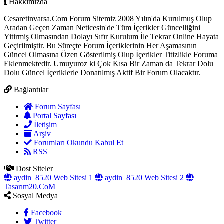
Hakkımızda
Cesaretinvarsa.Com Forum Sitemiz 2008 Yılın'da Kurulmuş Olup
Aradan Geçen Zaman Neticesin'de Tüm İçerikler Güncelliğini
Yitirmiş Olmasından Dolayı Sıfır Kurulum İle Tekrar Online Hayata
Geçirilmiştir. Bu Süreçte Forum İçeriklerinin Her Aşamasının
Güncel Olmasına Özen Gösterilmiş Olup İçerikler Titizlikle Foruma
Eklenmektedir. Umuyuroz ki Çok Kısa Bir Zaman da Tekrar Dolu
Dolu Güncel İçeriklerle Donatılmış Aktif Bir Forum Olacaktır.
Bağlantılar
Forum Sayfası
Portal Sayfası
İletişim
Arşiv
Forumları Okundu Kabul Et
RSS
Dost Siteler
aydin_8520 Web Sitesi 1
aydin_8520 Web Sitesi 2
Tasarım20.CoM
Sosyal Medya
Facebook