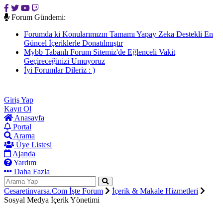
Forum Gündemi:
Forumda ki Konularımızın Tamamı Yapay Zeka Destekli En
Güncel İçeriklerle Donatılmıştır
Mybb Tabanlı Forum Sitemiz'de Eğlenceli Vakit
Geçireceğinizi Umuyoruz
İyi Forumlar Dileriz : )
Cesaretinvarsa.Com Forum Sitemize Hoşgeldiniz
CesaretinVarsa.CoM İşte Forum :)
Giriş Yap
Kayıt Ol
Anasayfa
Portal
Arama
Üye Listesi
Ajanda
Yardım
Daha Fazla
Cesaretinvarsa.Com İşte Forum
İçerik & Makale Hizmetleri
Sosyal Medya İçerik Yönetimi