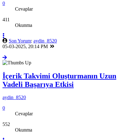
0
Cevaplar
411
Okunma
Son Yorum
:
aydin_8520
05-03-2025, 20:14 PM
İçerik Takvimi Oluşturmanın Uzun
Vadeli Başarıya Etkisi
aydin_8520
0
Cevaplar
552
Okunma