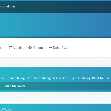
Hoşgeldiniz
y Zeka Destekli En Güncel İçeriklerle Donatılmıştır
eli Vakit Geçireceğinizi Umuyoruz
esi
Ajanda
Yardım
Daha Fazla
inde Bulunabileceği, Soru Sorabileceği ve Fikirlerini Paylaşabileceği Bir Ortamdı
Forum Kullanımı
ORUMLAR