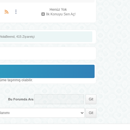
Henüz Yok
İlk Konuyu Sen Aç!
ViolaBeend
, 415 Ziyaretçi
üme taşınmış olabilir.
Bu Forumda Ara