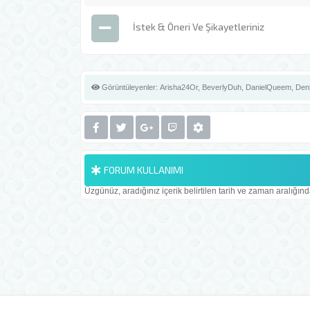
İstek & Öneri Ve Şikayetleriniz
Görüntüleyenler:
Arisha24Or
,
BeverlyDuh
,
DanielQueem
,
Den
FORUM KULLANIMI
Üzgünüz, aradığınız içerik belirtilen tarih ve zaman aralığın