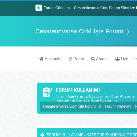
Forum Gündemi:
Cesaretinvarsa.Com Forum Sitemize 
Forumda ki Konularımızın Tamamı Yapa
Mybb Tabanlı Forum Sitemiz'de Eğlenc
CesaretinVarsa.CoM İşte Forum :)
İyi Forumlar Dileriz : )
Anasayfa
Portal
Arama
Üye List
FORUM KULLANIMI
Forum Alanlarımız, Üyelerimizin Bilgi Alışveriş
Kurallarına Uymaya Özen Gösteriniz.
Cesaretinvarsa.Com İşte Forum
Forum Yönetimi
'FORUM KULLANIMI' - KATEGORISINDEKI ALT F