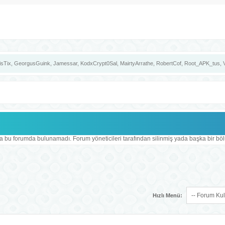
isTix
,
GeorgusGuink
,
Jamessar
,
KodxCrypt0Sal
,
MairtyArrathe
,
RobertCof
,
Root_APK_tus
,
da bu forumda bulunamadı. Forum yöneticileri tarafından silinmiş yada başka bir böl
Hızlı Menü: