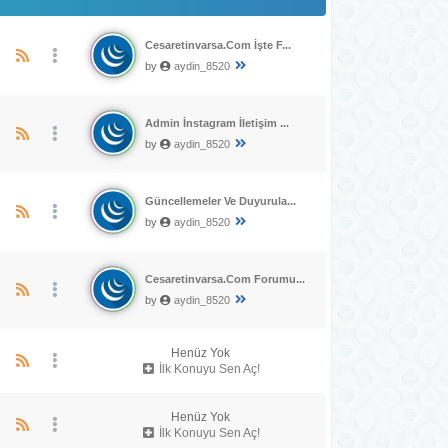
Cesaretinvarsa.Com İşte F...
by
aydin_8520
Admin İnstagram İletişim ...
by
aydin_8520
Güncellemeler Ve Duyurula...
by
aydin_8520
Cesaretinvarsa.Com Forumu...
by
aydin_8520
Henüz Yok
İlk Konuyu Sen Aç!
Henüz Yok
İlk Konuyu Sen Aç!